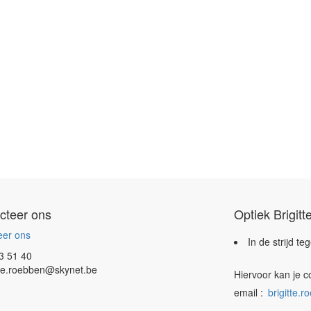
cteer ons
Optiek Brigit
eer ons
In de strijd t
3 51 40
tte.roebben@skynet.be
Hiervoor kan je 
email :
brigitte.